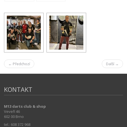
← Předchozí
Další →
KONTAKT
M13 darts club & shop
Veveří 46
602 00 Brno
tel.: 608 372 968