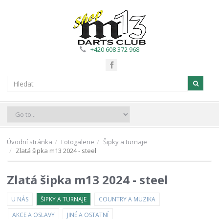
+420 608 372 968
Úvodní stránka
Fotogalerie
Šipky a turnaje
Zlatá šipka m13 2024 - steel
Zlatá šipka m13 2024 - steel
U NÁS
ŠIPKY A TURNAJE
COUNTRY A MUZIKA
AKCE A OSLAVY
JINÉ A OSTATNÍ