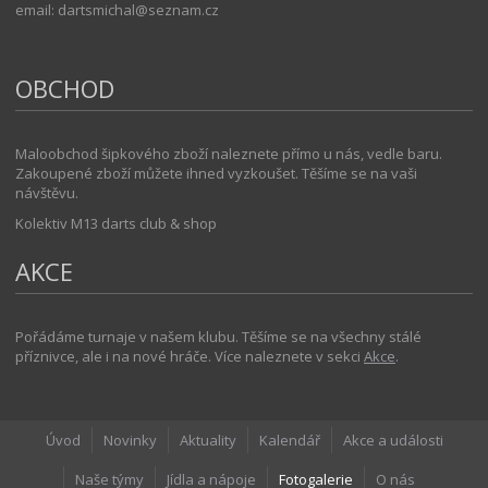
email: dartsmichal@seznam.cz
OBCHOD
Maloobchod šipkového zboží naleznete přímo u nás, vedle baru.
Zakoupené zboží můžete ihned vyzkoušet. Těšíme se na vaši
návštěvu.
Kolektiv M13 darts club & shop
AKCE
Pořádáme turnaje v našem klubu. Těšíme se na všechny stálé
příznivce, ale i na nové hráče. Více naleznete v sekci
Akce
.
Úvod
Novinky
Aktuality
Kalendář
Akce a události
Naše týmy
Jídla a nápoje
Fotogalerie
O nás