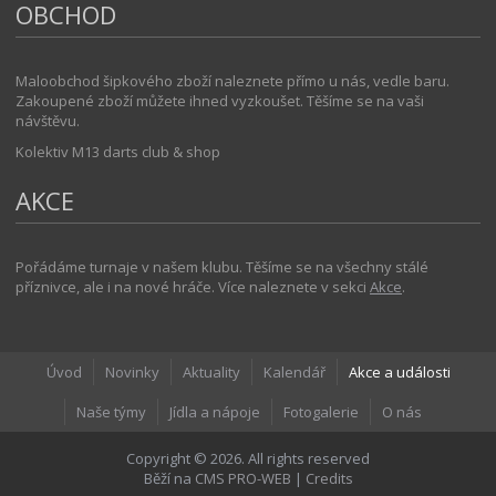
OBCHOD
Maloobchod šipkového zboží naleznete přímo u nás, vedle baru.
Zakoupené zboží můžete ihned vyzkoušet. Těšíme se na vaši
návštěvu.
Kolektiv M13 darts club & shop
AKCE
Pořádáme turnaje v našem klubu. Těšíme se na všechny stálé
příznivce, ale i na nové hráče. Více naleznete v sekci
Akce
.
Úvod
Novinky
Aktuality
Kalendář
Akce a události
Naše týmy
Jídla a nápoje
Fotogalerie
O nás
Copyright © 2026. All rights reserved
Běží na
CMS PRO-WEB
|
Credits