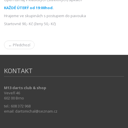
KAŽDÉ ÚTERÝ od 19:00hod.
Hrajeme ve skupinách s postupem do pavouka
Startovné 90,- Kč (ženy 50,- Kč)
← Předchozí
KONTAKT
M13 darts club & shop
Veveří 46
602 00 Brno
tel.: 608 372 968
email: dartsmichal@seznam.cz