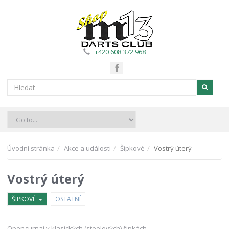
+420 608 372 968
Úvodní stránka
Akce a události
Šipkové
Vostrý úterý
Vostrý úterý
ŠIPKOVÉ
OSTATNÍ
Open turnaj v klasických (steelových) šipkách