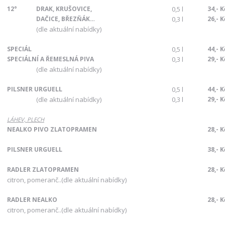
12°
DRAK, KRUŠOVICE,
0,5 l
34,- K
DAČICE, BŘEZŇÁK…
0,3 l
26,- K
(dle aktuální nabídky)
SPECIÁL
0,5 l
44,- K
SPECIÁLNÍ A ŘEMESLNÁ PIVA
0,3 l
29,- K
(dle aktuální nabídky)
PILSNER URGUELL
0,5 l
44,- K
(dle aktuální nabídky)
0,3 l
29,- K
LÁHEV, PLECH
NEALKO PIVO ZLATOPRAMEN
28,- K
PILSNER URGUELL
38,- K
RADLER ZLATOPRAMEN
28,- K
citron, pomeranč.
.(dle aktuální nabídky)
RADLER NEALKO
28,- K
citron, pomeranč.
.(dle aktuální nabídky)