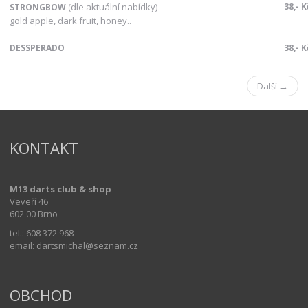
(dle aktuální nabídky)
38,- K
STRONGBOW
gold apple, dark fruit, honey..
DESSPERADO
38,- K
Další →
KONTAKT
M13 darts club & shop
Veveří 46
602 00 Brno
tel.: 608 372 968
email: dartsmichal@seznam.cz
OBCHOD