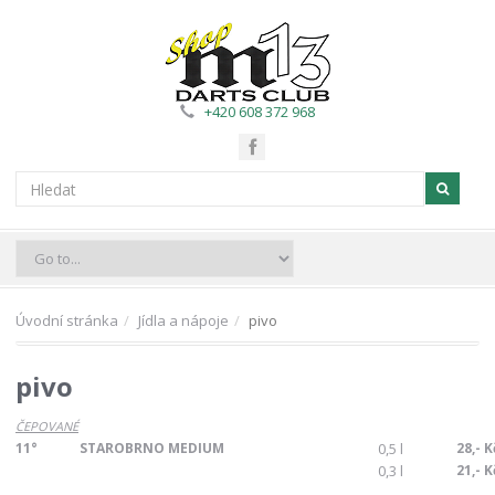
+420 608 372 968
Úvodní stránka
Jídla a nápoje
pivo
pivo
ČEPOVANÉ
11°
STAROBRNO MEDIUM
0,5 l
28,- K
0,3 l
21,- K