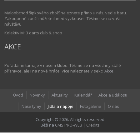
Maloobchod šipkového zboží naleznete přímo u nás, vedle baru.
Zakoupené zboží můžete ihned vyzkoušet. Těšíme se na vaši
návštěvu.
Kolektiv M13 darts club & shop
AKCE
Pořádáme turnaje v našem klubu. Těšíme se na všechny stálé
příznivce, ale i na nové hráče. Více naleznete v sekci
Akce
.
Úvod
Novinky
Aktuality
Kalendář
Akce a události
Naše týmy
Jídla a nápoje
Fotogalerie
O nás
Copyright © 2026. All rights reserved
Běží na
CMS PRO-WEB
|
Credits