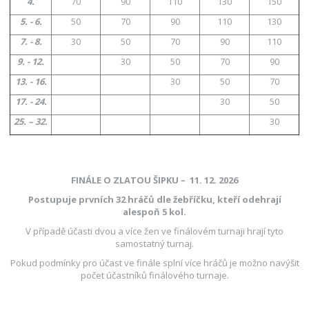
4.
70
90
110
130
150
5. - 6.
50
70
90
110
130
7. - 8.
30
50
70
90
110
9. - 12.
30
50
70
90
13. - 16.
30
50
70
17. - 24.
30
50
25. – 32.
30
FINÁLE O ZLATOU ŠIPKU – 11. 12. 2026
Postupuje prvních 32 hráčů dle žebříčku, kteří odehrají
alespoň 5 kol.
V případě účasti dvou a více žen ve finálovém turnaji hrají tyto
samostatný turnaj.
Pokud podmínky pro účast ve finále splní více hráčů je možno navýšit
počet účastníků finálového turnaje.