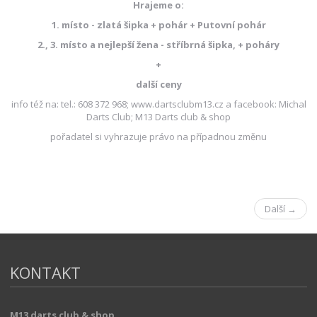
Hrajeme o:
1. místo - zlatá šipka + pohár + Putovní pohár
2., 3. místo a nejlepší žena - stříbrná šipka, + poháry
+
další ceny
info též na: tel.: 608 372 968; www.dartsclubm13.cz a facebook: Michal
Darts Club; M13 Darts club & shop
pořadatel si vyhrazuje právo na případnou změnu
Další →
KONTAKT
M13 darts club & shop