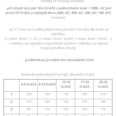
- kredity se vhazují
(novinka)
- při účasti více jak 16-ti hráčů v jednotlivém kole + 1000,- Kč pro
první tři hráče a nejlepší ženu (400,-Kč; 300,-Kč; 200,-Kč; 100,-Kč)
(novinka)
- po 11. kole se rozdělí jackpot mezi prvních 10 hráčů dle bodů ze
žebříčku
(1. místo 1bod = 1,- Kč; 2. místo 1 bod = 0,9 Kč; 3. místo 1bod = 0,8 Kč….)
+ odměny za nejvyšší a nejrychlejší zavření + odměny za nejvíce
hozených BING (19,20)
–
podmínkou je odehrání minimálně 5 kol
Bodování jednotlivých turnajů, dle počtu hráčů:
13-16
17-24
25-32
6-8 hráčů
9-12 hráčů
hráčů
hráčů
hráčů
1.
130
150
170
190
210
2.
110
130
150
170
190
3.
90
110
130
150
170