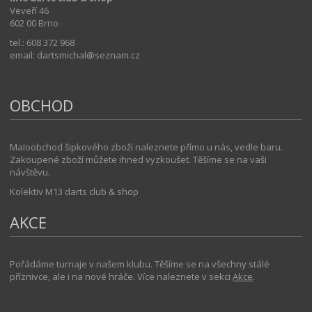
Veveří 46
602 00 Brno
tel.: 608 372 968
email: dartsmichal@seznam.cz
OBCHOD
Maloobchod šipkového zboží naleznete přímo u nás, vedle baru.
Zakoupené zboží můžete ihned vyzkoušet. Těšíme se na vaši
návštěvu.
Kolektiv M13 darts club & shop
AKCE
Pořádáme turnaje v našem klubu. Těšíme se na všechny stálé
příznivce, ale i na nové hráče. Více naleznete v sekci
Akce
.