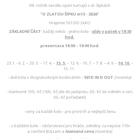
VIII. ročník seriálu open turnajů v el. šipkách
"O ZLATOU ŠIPKU m13 - 2026"
Hrajeme 501 DO 2xKO
ZÁKLADNÍ ČÁST
- každý měsíc - jedno kolo -
vždy v pátek v 19:30
hod.
presentace 18:00 – 19:00 hod.
23.1. - 6. 2. – 20. 3. – 17. 4. –
15. 5.
– 12. 6. - 10. 7. – 7. 8. – 4. 9. –
16. 10.
–
13. 11.
- dvě kola s dvojnásobným bodováním
- 501D IN D OUT
(novinka)
- startovné 150,- Kč (100,- Kč jde do jackpotu, 20,- Kč do odměn a cen,
30,- Kč pořadatel)
- ceny za každé kolo - pro první tři a nejlepší ženu
- v každém kole – občerstvení pro hráče, odměny za nejvíce 170+
a zavření BULLem a
losovaná cena
(novinka)